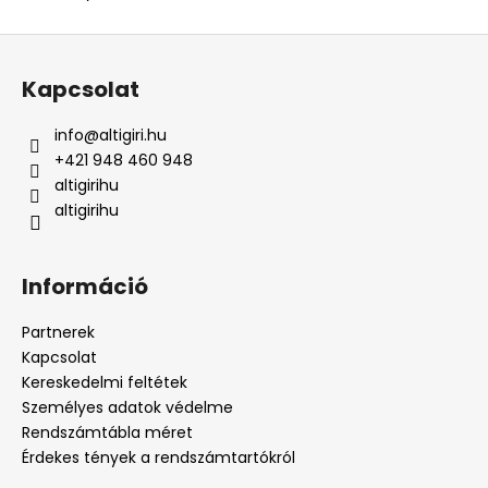
L
á
Kapcsolat
b
l
info
@
altigiri.hu
é
+421 948 460 948
c
altigirihu
altigirihu
Információ
Partnerek
Kapcsolat
Kereskedelmi feltétek
Személyes adatok védelme
Rendszámtábla méret
Érdekes tények a rendszámtartókról