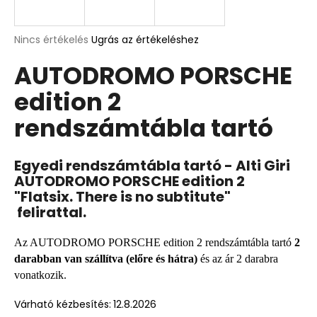
A
A
Nincs értékelés
Ugrás az értékeléshez
termék
j
AUTODROMO PORSCHE
átlagos
á
értékelése
n
edition 2
5-
l
ből
j
rendszámtábla tartó
0,0
u
csillag.
k
Egyedi rendszámtábla tartó - Alti Giri
AUTODROMO PORSCHE edition 2
MONO
"Flatsix. There is no subtitute"
ITALY
felirattal.
|
OLASZ
TRIKOLOR
Az AUTODROMO PORSCHE edition 2 rendszámtábla tartó
2
RENDSZÁMTÁBLA
darabban van szállítva (előre és hátra)
és az ár 2 darabra
TARTÓ
-
vonatkozik.
2DB
Várható kézbesítés:
12.8.2026
8