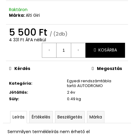
800
Ft
Raktáron
Márka:
Alti Giri
5 500 Ft
/ (2db)
4 331 Ft ÁFA nélkül
Egységár:
KOSÁRBA
Kérdés
Megosztás
Egyedi rendszámtábla
Kategória
:
tartó AUTODROMO
Jótállás
:
2 év
Súly
:
0.49 kg
Leírás
Értékelés
Beszélgetés
Márka
Semmilyen termékleírás nem érhető el